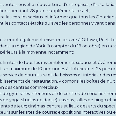
toute nouvelle réouverture d’entreprises, d’installatio
tions pendant 28 jours supplémentaires; et,
e les cercles sociaux et informer que tous les Ontarien
nt les contacts étroits qu’avec les personnes vivant dans
es seront également mises en œuvre à Ottawa, Peel, To
dans la région de York (à compter du 19 octobre) en rais
upérieurs à la moyenne, notamment:
s limites de tous les rassemblements sociaux et événem
à un maximum de 10 personnes à l’intérieur et 25 personn
e service de nourriture et de boissons à l’intérieur des re
blissements de restauration, y compris les boîtes de nuit 
ion des centres commerciaux;
 de gymnases intérieurs et de centres de conditionnem
os de yoga, studios de danse); casinos, salles de bingo et 
ents de jeux; cinémas; centres et lieux des arts du spec
teurs sur les sites de course; expositions interactives ou 