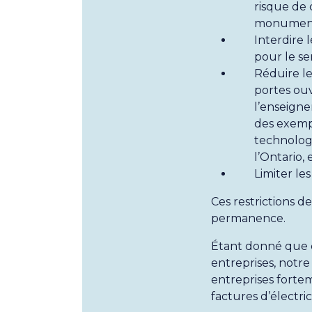
risque de 
monuments
Interdire 
pour le ser
Réduire le
portes ouv
l’enseigne
des exempti
technologi
l’Ontario, 
Limiter le
Ces restrictions d
permanence.
Étant donné que c
entreprises, notr
entreprises fortem
factures d’électric