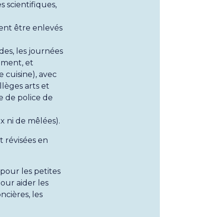
 scientifiques,
vent être enlevés
ides, les journées
ement, et
 cuisine), avec
llèges arts et
e de police de
x ni de mêlées).
t révisées en
our les petites
our aider les
ncières, les