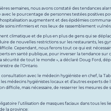
ières semaines, nous avons constaté des tendances ala
 avec le pourcentage de personnes testées positives po
d’hospitalisation augmentent et des épidémies communa
e soins infirmiers et nos lieux de rassemblement vulnér
nt climatique et de plus en plus de gens qui se déplacen
oduire de nouvelles restrictions sur les restaurants, les g
difficile. Cependant, nous ferons tout ce qui est nécessair
xperts en santé publique, pour inverser la tendance sur
la sécurité de tout le monde », a déclaré Doug Ford, dé
nistre de l’Ontario.
n consultation avec le médecin hygiéniste en chef, la Ta
les médecins hygiénistes locaux et d’autres experts de l
ion difficile, mais nécessaire, de resserrer les mesures d
igatoire l’utilisation de masques faciaux dans tous les li
 de la province;