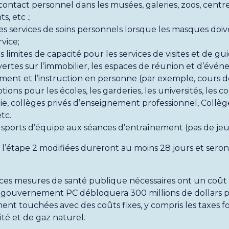
contact personnel dans les musées, galeries, zoos, centres
, etc .;
les services de soins personnels lorsque les masques doi
vice;
s limites de capacité pour les services de visites et de gu
ertes sur l’immobilier, les espaces de réunion et d’évén
ment et l’instruction en personne (par exemple, cours de
ons pour les écoles, les garderies, les universités, les co
e, collèges privés d’enseignement professionnel, Collèg
etc.
s sports d’équipe aux séances d’entraînement (pas de jeu
e l’étape 2 modifiées dureront au moins 28 jours et seron
es mesures de santé publique nécessaires ont un coût p
e gouvernement PC débloquera 300 millions de dollars p
ent touchées avec des coûts fixes, y compris les taxes fo
ité et de gaz naturel.