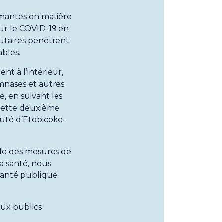
rmantes en matière
ur le COVID-19 en
utaires pénètrent
ables.
t à l’intérieur,
ymnases et autres
e, en suivant les
 cette deuxième
puté d’Etobicoke-
ble des mesures de
a santé, nous
e santé publique
eux publics