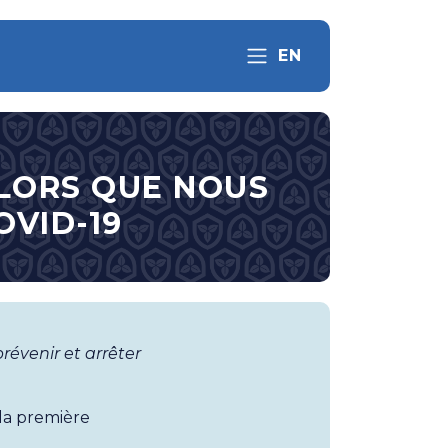
EN
ALORS QUE NOUS
OVID-19
évenir et arrêter
 la première