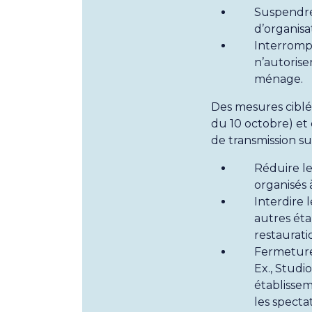
Suspendre 
d’organisa
Interrompr
n’autorise
ménage.
Des mesures ciblé
du 10 octobre) et 
de transmission s
Réduire le
organisés 
Interdire l
autres éta
restaurat
Fermeture
Ex., Studi
établissem
les specta