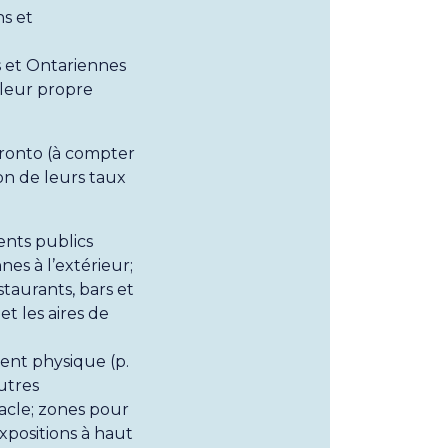
ns et
s et Ontariennes
 leur propre
ronto (à compter
on de leurs taux
ents publics
es à l’extérieur;
staurants, bars et
et les aires de
ent physique (p.
autres
tacle; zones pour
expositions à haut